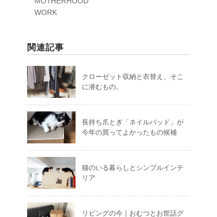
MOTHERHOOD
WORK
関連記事
クローゼット収納と衣替え、そこ
に潜むもの。
長持ち爪とぎ「ネイルパッド」が
今年の買ってよかったもの候補
猫のいる暮らしとシンプルインテ
リア
リビングの今｜おむつとお世話グ