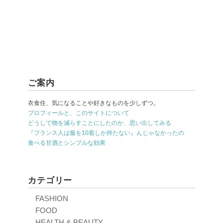
ご案内
衣食住、気になることや好きなものを少しずつ。
プロフィールと、このサイトについて
どうして物を減らすことにしたのか、思い出してみる
『フランス人は服を10着しか持たない』んじゃなかったの
食べる甘酒とシンプルな効果
カテゴリー
FASHION
FOOD
HEALTH & BEAUTY