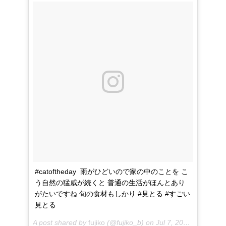
#catoftheday ㅤㅤㅤㅤㅤㅤㅤㅤㅤㅤㅤㅤㅤ 雨がひどいので家の中のことを こ
う自然の猛威が続くと 普通の生活がほんとあり
がたいですね 旬の食材もしかり #見とる #すごい
見とる
A post shared by
fujiko
(@fujiko_b) on
Jul 7, 2018 at 12:24am PDT