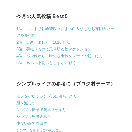
今月の人気投稿 Best 5
1位 【ニトリ】希望以上。まっ白＆ひもなし布団カバー
に身を包む
2位 出産しました｜2018年 秋
3位 羽織りもので乗り切る秋ファッション
4位 パン代わりに時短な米粉クレープで朝ごはん
5位 あふれる物欲としずかに戦う
シンプルライフの参考に（ブログ村テーマ）
モノを少なくシンプルに暮らしたい
服を減らす
シンプル掃除で簡単スッキリ！
シンプル思考＆暮らし
少ない服で着回す
シンプルな暮らしでやめたこと。