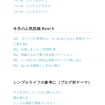
シンプルライフ
ブログ村
インテリアブログ
ブログ村
ミニマルライフ
ブログ村
今月の人気投稿 Best 5
1位 【ニトリ】希望以上。まっ白＆ひもなし布団カバー
に身を包む
2位 出産しました｜2018年 秋
3位 羽織りもので乗り切る秋ファッション
4位 パン代わりに時短な米粉クレープで朝ごはん
5位 あふれる物欲としずかに戦う
シンプルライフの参考に（ブログ村テーマ）
モノを少なくシンプルに暮らしたい
服を減らす
シンプル掃除で簡単スッキリ！