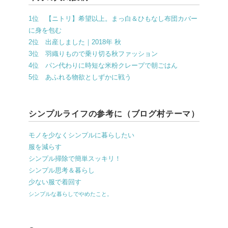
1位 【ニトリ】希望以上。まっ白＆ひもなし布団カバー
に身を包む
2位 出産しました｜2018年 秋
3位 羽織りもので乗り切る秋ファッション
4位 パン代わりに時短な米粉クレープで朝ごはん
5位 あふれる物欲としずかに戦う
シンプルライフの参考に（ブログ村テーマ）
モノを少なくシンプルに暮らしたい
服を減らす
シンプル掃除で簡単スッキリ！
シンプル思考＆暮らし
少ない服で着回す
シンプルな暮らしでやめたこと。