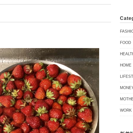
Cate
FASHI
FOOD
HEALT
HOME
LIFES
MONE
MOTH
WORK