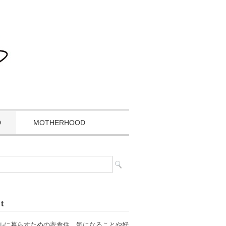
D
MOTHERHOOD
t
ルに暮らすための衣食住、気になることや好