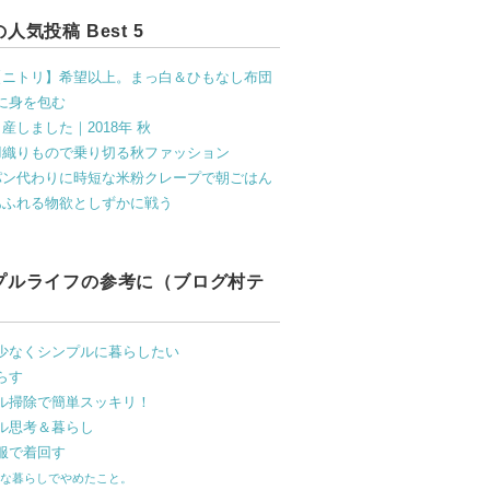
人気投稿 Best 5
【ニトリ】希望以上。まっ白＆ひもなし布団
に身を包む
産しました｜2018年 秋
羽織りもので乗り切る秋ファッション
パン代わりに時短な米粉クレープで朝ごはん
あふれる物欲としずかに戦う
プルライフの参考に（ブログ村テ
）
少なくシンプルに暮らしたい
らす
ル掃除で簡単スッキリ！
ル思考＆暮らし
服で着回す
ルな暮らしでやめたこと。