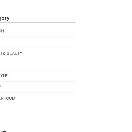
gory
ON
H & BEAUTY
TYLE
Y
ERHOOD