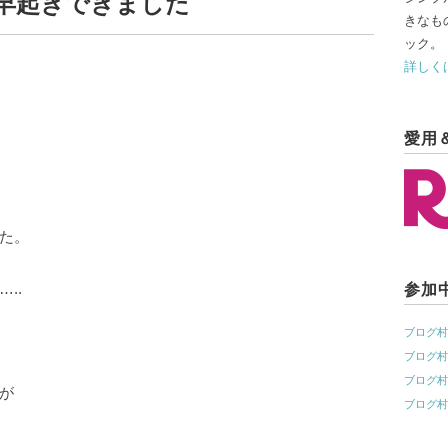
早起きできました
きなも
ック。
詳しく
愛用
た。
..
参加中
ブログ
ブログ
ブログ
が
ブログ