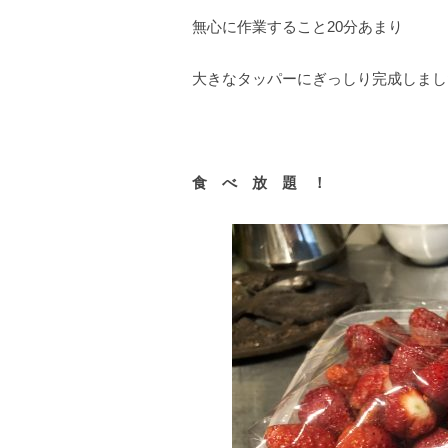
無心に作業すること20分あまり
大きなタッパーにぎっしり完成しまし
食 べ 放 題 ！