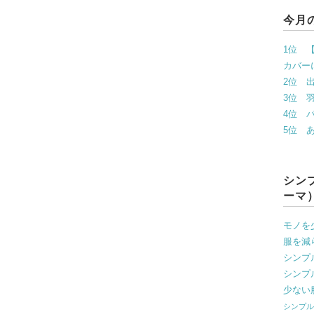
今月の
1位 
カバー
2位 出
3位 
4位 
5位 
シン
ーマ
モノを
服を減
シンプ
シンプ
少ない
シンプ