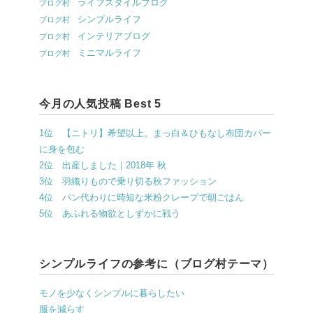
ライフスタイルブログ
ブログ村
シンプルライフ
ブログ村
インテリアブログ
ブログ村
ミニマルライフ
ブログ村
今月の人気投稿 Best 5
1位 【ニトリ】希望以上。まっ白＆ひもなし布団カバー
に身を包む
2位 出産しました｜2018年 秋
3位 羽織りもので乗り切る秋ファッション
4位 パン代わりに時短な米粉クレープで朝ごはん
5位 あふれる物欲としずかに戦う
シンプルライフの参考に（ブログ村テーマ）
モノを少なくシンプルに暮らしたい
服を減らす